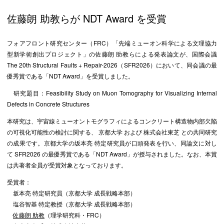
佐藤朗 助教らが NDT Award を受賞
フォアフロント研究センター（FRC）「先端ミューオン科学による文理協力
型新学術創出プロジェクト」の佐藤朗 助教らによる発表論文が、国際会議
The 20th Structural Faults + Repair-2026（SFR2026）において、同会議の最
優秀賞である「NDT Award」を受賞しました。
研究題目：Feasibility Study on Muon Tomography for Visualizing Internal
Defects in Concrete Structures
本研究は、宇宙線ミューオントモグラフィによるコンクリート構造物内部欠陥
の可視化可能性の検討に関する、 京都大学 および 株式会社東芝 との共同研究
の成果です。京都大学の坂本亮 特定研究員が口頭発表を行い、同論文に対し
て SFR2026 の最優秀賞である「NDT Award」が授与されました。なお、本賞
は共著者全員が受賞対象となっております。
受賞者：
坂本亮 特定研究員（京都大学 成長戦略本部）
塩谷智基 特定教授（京都大学 成長戦略本部）
佐藤朗 助教
（理学研究科・FRC）