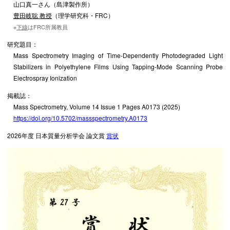
山口真一さん（島津製作所）
豊田岐聡 教授
（理学研究科・FRC）
※
下線
はFRC所属教員
研究題目：
Mass Spectrometry Imaging of Time-Dependently Photodegraded Light
Stabilizers in Polyethylene Films Using Tapping-Mode Scanning Probe
Electrospray Ionization
掲載誌：
Mass Spectrometry, Volume 14 Issue 1 Pages A0173 (2025)
https://doi.org/10.5702/massspectrometry.A0173
2026年度 日本質量分析学会 論文賞
賞状