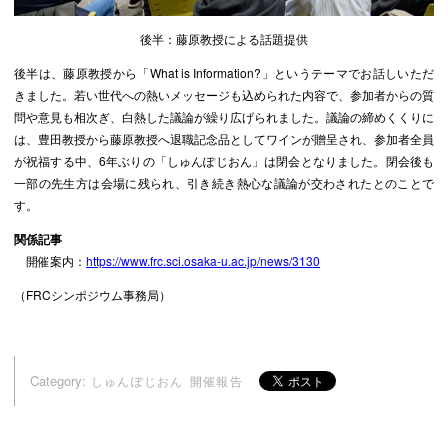
後半：藤原教授による話題提供
後半は、藤原教授から「What is Information?」というテーマでお話しいただ
きました。若い世代への熱いメッセージも込められた内容で、参加者からの質
問や意見も相次ぎ、白熱した議論が繰り広げられました。議論の締めくくりに
は、豊田教授から藤原教授へ退職記念品としてワインが贈呈され、参加者全員
が祝福する中、6年ぶりの「しゅんぽじおん」は閉会となりました。閉会後も
一部の先生方は会場に残られ、引き続き熱心な議論が交わされたとのことで
す。
関係記事
開催案内：
https://www.frc.sci.osaka-u.ac.jp/news/3130
（FRCシンポジウム事務局）
Category:
しゅんぽじおん
開催報告