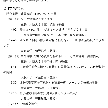
当日プログラム
開会挨拶 豊⽥岐聡（FRC センター長）
【第一部】⽕⼭と地殻のジオミクス
座長：⼤阪⼤学｜豊⽥岐聡（教授）
14:02 富⼠⼭との共⽣ ― ジオミクス連携で⾒えてくる世界 ―
⼭梨県富⼠⼭科学研究所｜吉本充宏（研究管理幹）
14:45 オンサイト同位体分析が拓く新たな⽕⼭・断層の活動度モニタリ
ング
東京⼤学｜⾓野浩史（教授）
【第二部】⽣命科学における質量分析のトレンドと装置開発・共⽤拠点
座長：⼤阪⼤学｜寺田健太郎（教授）
15:45 ⽣命科学研究の深化を⽬指した質量分析マルチオミクス解析技術
の開発
⼤阪⼤学｜和泉⾃泰（教授）
16:30 細胞代謝変容を可視化する質量分析イメージング技術の開発
⼤阪⼤学｜⼤塚洋⼀（准教授）
17:15 理学研究科共通施設 質量分析センターの紹介
⼤阪⼤学｜豊⽥岐聡（教授）
（17:45〜 情報交換会）