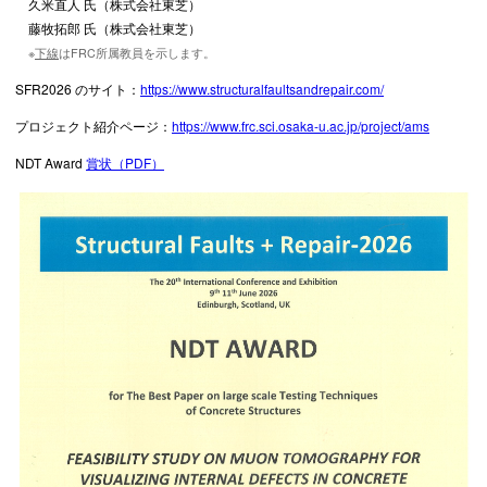
久米直人 氏（株式会社東芝）
藤牧拓郎 氏（株式会社東芝）
※
下線
はFRC所属教員を示します。
SFR2026 のサイト：
https://www.structuralfaultsandrepair.com/
プロジェクト紹介ページ：
https://www.frc.sci.osaka-u.ac.jp/project/ams
NDT Award
賞状（PDF）