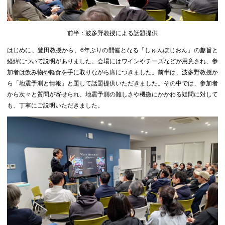
前半：波多野教授による話題提供
はじめに、豊田教授から、6年ぶりの開催となる「しゅんぽじおん」の趣旨と
経緯について説明がありました。会場にはワインやチーズなどが用意され、参
加者は飲み物や軽食を手に取りながら席につきました。前半は、波多野教授か
ら「地震予測と情報」と題して話題提供いただきました。その中では、参加者
から次々と質問が寄せられ、地震予測の難しさや機微にかかわる疑問に対して
も、丁寧にご説明いただきました。