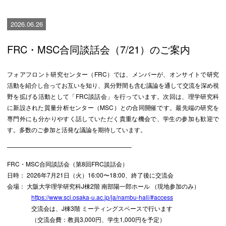
2026.06.26
FRC・MSC合同談話会（7/21）のご案内
フォアフロント研究センター（FRC）では、メンバーが、オンサイトで研究
活動を紹介し合ってお互いを知り、異分野間も含む議論を通して交流を深め視
野を拡げる活動として「FRC談話会」を行っています。次回は、理学研究科
に新設された質量分析センター（MSC）との合同開催です。最先端の研究を
専門外にも分かりやすく話していただく貴重な機会で、学生の参加も歓迎で
す。多数のご参加と活発な議論を期待しています。
————————————————————–
FRC・MSC合同談話会（第8回FRC談話会）
日時： 2026年7月21日（火）16:00〜18:00、終了後に交流会
会場： 大阪大学理学研究科J棟2階 南部陽一郎ホール （現地参加のみ）
https://www.sci.osaka-u.ac.jp/ja/nambu-hall/#access
交流会は、J棟3階 ミーティングスペースで行います
（交流会費：教員3,000円、学生1,000円を予定）