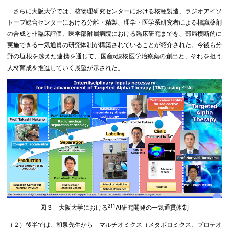
さらに大阪大学では、核物理研究センターにおける核種製造、ラジオアイソ
トープ総合センターにおける分離・精製、理学・医学系研究者による標識薬剤
の合成と非臨床評価、医学部附属病院における臨床研究までを、部局横断的に
実施できる一気通貫の研究体制が構築されていることが紹介された。今後も分
野の垣根を越えた連携を通じて、国産
線核医学治療薬の創出と、それを担う
α
人材育成を推進していく展望が示された。
211
図３ 大阪大学における
At研究開発の一気通貫体制
（２）後半では、和泉先生から「マルチオミクス（メタボロミクス、プロテオ