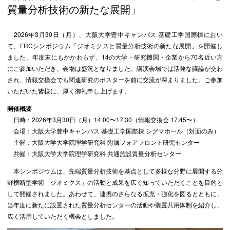
質量分析技術の新たな展開」
2026年3月30日（月）、大阪大学豊中キャンパス 基礎工学国際棟におい
て、FRCシンポジウム「ジオミクスと質量分析技術の新たな展開」を開催し
ました。年度末にもかかわらず、14の大学・研究機関・企業から70名近い方
にご参加いただき、会場は盛況となりました。講演会場では活発な議論が交わ
され、情報交換会でも関連研究のポスターを前に交流が深まりました。ご参加
いただいた皆様に、厚く御礼申し上げます。
開催概要
日時：2026年3月30日（月）14:00〜17:30（情報交換会 17:45〜）
会場：大阪大学豊中キャンパス 基礎工学国際棟 シグマホール（対面のみ）
主催：⼤阪⼤学⼤学院理学研究科 附属フォアフロント研究センター
共催：⼤阪⼤学⼤学院理学研究科 共通施設質量分析センター
本シンポジウムは、先端質量分析技術を基点として多様な分野に展開する分
野横断型学術「ジオミクス」の活動と成果を広く知っていただくことを目的と
して開催されました。あわせて、連携のさらなる拡充・強化を図るとともに、
当年度に新たに設置された質量分析センターの活動や装置共用体制を紹介し、
広く活用していただく機会としました。