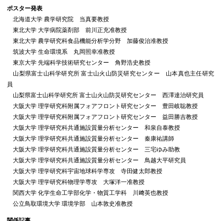
ポスター発表
北海道大学 農学研究院 当真要教授
東北大学 大学病院薬剤部 前川正充准教授
東北大学 農学研究科食品機能分析学分野 加藤俊治准教授
筑波大学 生命環境系 丸岡照幸准教授
東京大学 先端科学技術研究センター 角野浩史教授
山梨県富士山科学研究所 富士山火山防災研究センター 山本真也主任研究
員
山梨県富士山科学研究所 富士山火山防災研究センター 西澤達治研究員
大阪大学 理学研究科附属フォアフロント研究センター 豊田岐聡教授
大阪大学 理学研究科附属フォアフロント研究センター 益田勝吉教授
大阪大学 理学研究科共通施設質量分析センター 和泉自泰教授
大阪大学 理学研究科共通施設質量分析センター 秦康祐講師
大阪大学 理学研究科共通施設質量分析センター 三宅ゆみ助教
大阪大学 理学研究科共通施設質量分析センター 鳥越大平研究員
大阪大学 理学研究科宇宙地球科学専攻 寺⽥健太郎教授
大阪大学 理学研究科物理学専攻 大塚洋一准教授
関西大学 化学生命工学部化学・物質工学科 川﨑英也教授
公立鳥取環境大学 環境学部 山本敦史准教授
関係記事