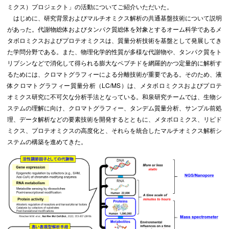
ミクス）プロジェクト」の活動についてご紹介いただいた。
はじめに、研究背景およびマルチオミクス解析の共通基盤技術について説明
があった。代謝物総体およびタンパク質総体を対象とするオーム科学であるメ
タボロミクスおよびプロテオミクスは、質量分析技術を基盤として発展してき
た学問分野である。また、物理化学的性質が多様な代謝物や、タンパク質をト
リプシンなどで消化して得られる膨大なペプチドを網羅的かつ定量的に解析す
るためには、クロマトグラフィーによる分離技術が重要である。そのため、液
体クロマトグラフィー質量分析（LC/MS）は、メタボロミクスおよびプロテ
オミクス研究に不可欠な分析手法となっている。和泉研究チームでは、生物シ
ステムの理解に向け、クロマトグラフィー、タンデム質量分析、サンプル前処
理、データ解析などの要素技術を開発するとともに、メタボロミクス、リピド
ミクス、プロテオミクスの高度化と、それらを統合したマルチオミクス解析シ
ステムの構築を進めてきた。