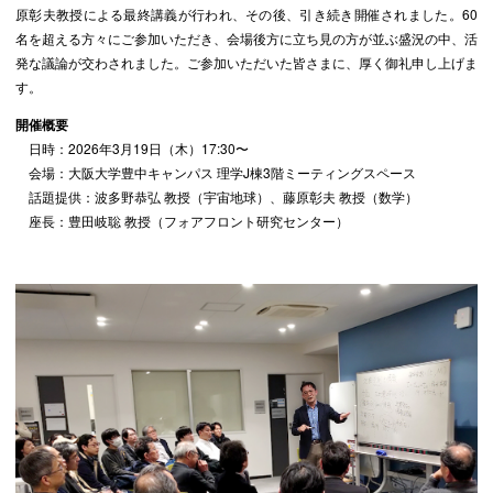
原彰夫教授による最終講義が行われ、その後、引き続き開催されました。60
名を超える方々にご参加いただき、会場後方に立ち見の方が並ぶ盛況の中、活
発な議論が交わされました。ご参加いただいた皆さまに、厚く御礼申し上げま
す。
開催概要
日時：2026年3月19日（木）17:30〜
会場：大阪大学豊中キャンパス 理学J棟3階ミーティングスペース
話題提供：波多野恭弘 教授（宇宙地球）、藤原彰夫 教授（数学）
座長：豊田岐聡 教授（フォアフロント研究センター）