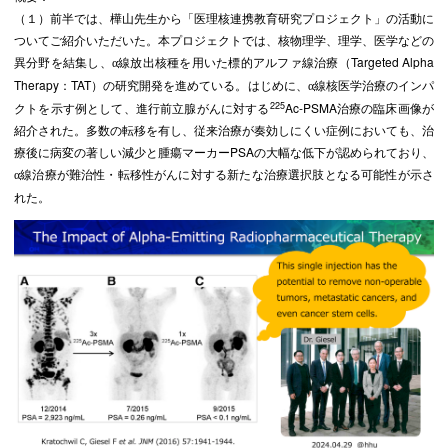
（１）前半では、樺山先生から「医理核連携教育研究プロジェクト」の活動に
ついてご紹介いただいた。本プロジェクトでは、核物理学、理学、医学などの
異分野を結集し、
線放出核種を用いた標的アルファ線治療（Targeted Alpha
α
Therapy：TAT）の研究開発を進めている。はじめに、
線核医学治療のインパ
α
225
クトを示す例として、進行前立腺がんに対する
Ac-PSMA治療の臨床画像が
紹介された。多数の転移を有し、従来治療が奏効しにくい症例においても、治
療後に病変の著しい減少と腫瘍マーカーPSAの大幅な低下が認められており、
線治療が難治性・転移性がんに対する新たな治療選択肢となる可能性が示さ
α
れた。