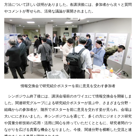
方法について詳しい説明がありました。各講演後には、参加者から次々と質問
やコメントが寄せられ、活発な議論が展開されました。
情報交換会で研究紹介ポスターを前に意見を交わす参加者
シンポジウム終了後には、講演会場前のホワイエにて情報交換会を開催しま
した。関連研究グループによる研究紹介ポスターが並ぶ中、さまざまな分野・
組織からの参加者が、随所でポスターを前に意見を交わす姿が見られ、会場は
大いににぎわいました。本シンポジウムを通じて、多くの方にジオミクス研究
や質量分析技術の応用・活用に関心を持っていただくとともに、研究者間のつ
ながりを広げる貴重な機会となりました。今後、関連分野を横断した交流と連
携のさらなる進展が期待されます。