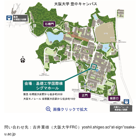
問い合わせ先：吉井重雄（大阪大学FRC）yoshii.shigeo.sci“at-sign”osaka-
u.ac.jp