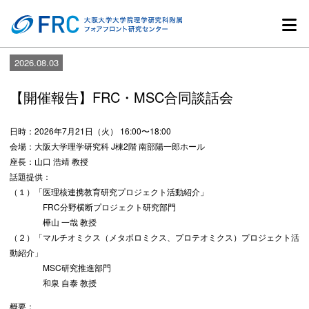
2026.08.03
【開催報告】FRC・MSC合同談話会
日時：2026年7月21日（火） 16:00〜18:00
会場：大阪大学理学研究科 J棟2階 南部陽一郎ホール
座長：山口 浩靖 教授
話題提供：
（１）「医理核連携教育研究プロジェクト活動紹介」
FRC分野横断プロジェクト研究部門
樺山 一哉 教授
（２）「マルチオミクス（メタボロミクス、プロテオミクス）プロジェクト活
動紹介」
MSC研究推進部門
和泉 自泰 教授
概要：