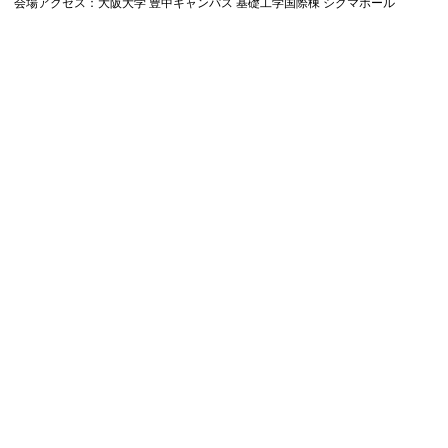
会場アクセス：大阪大学 豊中キャンパス 基礎工学国際棟 シグマホール