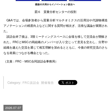
図６ 質量分析センターの役割
Q&Aでは、会場参加者から質量分析マルチオミクスの活用法や代謝物構造
アノテーションの精度向上などに関する質問が相次ぎ、活発な議論が展開され
た。
談話会終了後は、3階ミーティングスペースに会場を移して交流会が開催さ
れた。FRCとMSCの両組織のメンバーが入り交じって意見を交わし、分野や
組織を越えた交流を通じて相互理解を深めるとともに、今後の研究交流のさら
なる発展につながる機会となった。
（文責：FRC・MSC合同談話会事務局）
Category:
FRC談話会
開催報告
2026.07.07