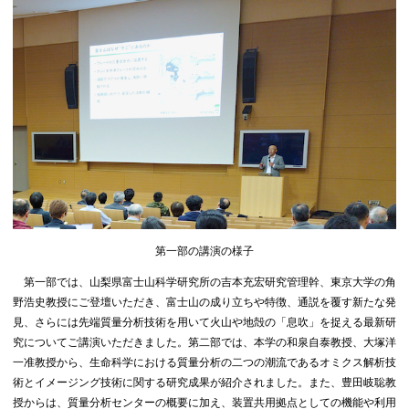
第一部の講演の様子
第一部では、⼭梨県富⼠⼭科学研究所の吉本充宏研究管理幹、東京⼤学の⾓
野浩史教授にご登壇いただき、富士山の成り立ちや特徴、通説を覆す新たな発
見、さらには先端質量分析技術を用いて火山や地殻の「息吹」を捉える最新研
究についてご講演いただきました。第二部では、本学の和泉⾃泰教授、⼤塚洋
⼀准教授から、⽣命科学における質量分析の二つの潮流であるオミクス解析技
術とイメージング技術に関する研究成果が紹介されました。また、豊⽥岐聡教
授からは、質量分析センターの概要に加え、装置共用拠点としての機能や利用