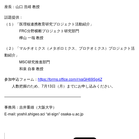
座長：山口 浩靖 教授
話題提供：
（１）「医理核連携教育研究プロジェクト活動紹介」
FRC分野横断プロジェクト研究部門
樺山 一哉 教授
（２）「マルチオミクス（メタボロミクス、プロテオミクス）プロジェクト活
動紹介」
MSC研究推進部門
和泉 自泰 教授
参加申込フォーム：
https://forms.office.com/r/vaGH69Sg4Z
人数把握のため、7月13日（月）までにお申し込みください。
————————————————————–
事務局：吉井重雄（大阪大学）
E-mail: yoshii.shigeo.sci “at-sign” osaka-u.ac.jp