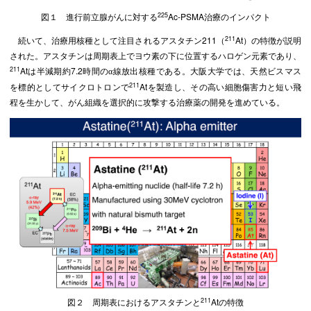
225
図１ 進行前立腺がんに対する
Ac-PSMA治療のインパクト
211
続いて、治療用核種として注目されるアスタチン211（
At）の特徴が説明
された。アスタチンは周期表上でヨウ素の下に位置するハロゲン元素であり、
211
Atは半減期約7.2時間の
線放出核種である。大阪大学では、天然ビスマス
α
211
を標的としてサイクロトロンで
Atを製造し、その高い細胞傷害力と短い飛
程を生かして、がん組織を選択的に攻撃する治療薬の開発を進めている。
211
図２ 周期表におけるアスタチンと
Atの特徴