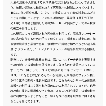
大量の濃縮を具体化する次期装置の設計も明らかになってきまし
た。技術の原理的な検証を終えて実用化への段階に入っています。
48Caの低い同位体比（0.19%）を濃縮によって50%以上にあげる
ことを目指しています。この48Ca濃縮は、異分野（原子力工学・
光工学）研究者と協働した高出力レーザーの開発によって生産技術
の確立を目指します。
この研究によって濃縮された同位体を利用して、高純度シンチレー
タ結晶の製作するための手法を確立します。稀事象の計測には、極
低放射能環境が必須であり、放射性の不純物が極めて少ない超高純
度（1グラム当たり10ナノクロベクレル）の結晶製造方法を開発し
ます。
開発している蛍光熱量検出器は、高いエネルギー分解能を実現する
ための新しい放射線検出器技術を多く取り入れた装置となっていま
す。その一例として、様々な種類の超伝導センサー（MMC、
TES、KIDなどと呼ばれるもの）を利用した高感度のフォノン検出
を行う素子の開発・改良が必須です。これらのセンサーの放射線検
出器への利用はごく限られた目的にのみ利用されていますが、信号
読み出し技術の汎用化などを進め、より広い研究課題で放射線検出
器に利用できるようになると、様々な検出感度を飛躍的に向上させ
ることも見えてきます。