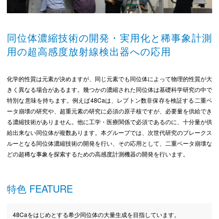
同位体濃縮技術の開発・実用化と稀事象計測
用の超高感度放射線検出器への応用
化学的性質は元素が決めますが、同じ元素でも同位体によって物理的性質が大
きく異なる場合があるます。幾つかの濃縮された同位体は基礎科学研究の中で
特別な意味を持ちます。例えば48Caは、レプトン数非保存を検証する二重ベ
ータ崩壊の研究や、超重元素の研究に必須の原子核ですが、必要量を供給でき
る濃縮技術がありません。他に工学・医療関係で必須であるのに、十分量が供
給出来ない同位体が複数あります。本グループでは、次世代研究のブレークス
ルーとなる同位体濃縮技術の開発を行い、その応用として、二重ベータ崩壊な
どの超稀な事象を探索するための高感度計測機器の開発を行います。
特色 FEATURE
48Caをはじめとする希少同位体の大量生成を目指しています。